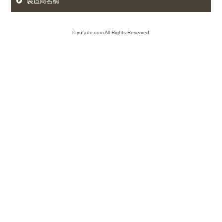
製造商名稱
© yufado.com All Rights Reserved.