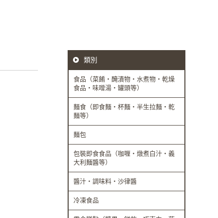
類別
食品（菜餚・醃漬物・水煮物・乾燥
食品・味噌湯・罐頭等）
麵食（即食麵・杯麵・半生拉麵・乾
麵等）
麵包
包裝即食食品（咖喱・燉煮白汁・義
大利麵醬等）
醬汁・調味料・沙律醬
冷凍食品