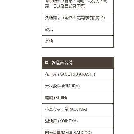
零食糕點（糖果・餅乾・巧克力・蒟
蒻・日式及西式菓子等）
久助商品（製作不完美的特價商品）
飲品
其他
製造商名稱
花月嵐 (KAGETSU ARASHI)
木村飲料 (KIMURA)
麒麟 (KIRIN)
小島食品工業 (KOJIMA)
湖池屋 (KOIKEYA)
明治産業(MEIJI SANGYO)