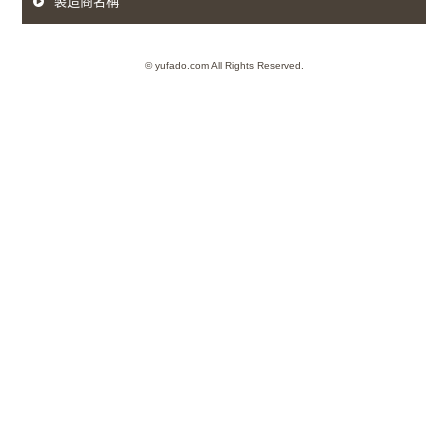
製造商名稱
© yufado.com All Rights Reserved.