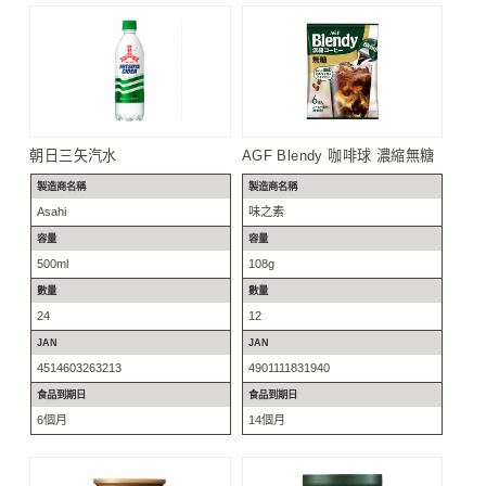
朝日三矢汽水
AGF Blendy 咖啡球 濃縮無糖
製造商名稱
製造商名稱
Asahi
味之素
容量
容量
500ml
108g
數量
數量
24
12
JAN
JAN
4514603263213
4901111831940
食品到期日
食品到期日
6個月
14個月