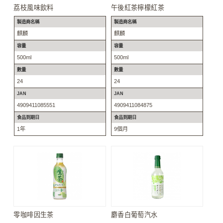
荔枝風味飲料
午後紅茶檸檬紅茶
製造商名稱
製造商名稱
麒麟
麒麟
容量
容量
500ml
500ml
數量
數量
24
24
JAN
JAN
4909411085551
4909411084875
食品到期日
食品到期日
1年
9個月
零咖啡因生茶
麝香白葡萄汽水