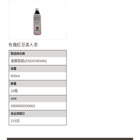
有機紅豆美人茶
製造商名稱
遠藤製餡(ENDOSEIAN)
容量
500ml
數量
24瓶
JAN
4958655030063
食品到期日
270日