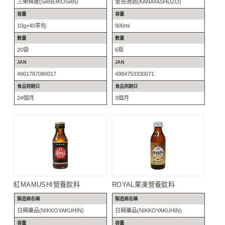
三榮興產(SANEIKOSAN)
金谷酒造(KANAYASHUZO)
容量
容量
10g×40茶包
900ml
數量
數量
20袋
6瓶
JAN
JAN
4901787080017
4984753330071
食品到期日
食品到期日
24個月
3個月
紅MAMUSHI營養飲料
ROYAL果凍營養飲料
製造商名稱
製造商名稱
日興藥品(NIKKOYAKUHIN)
日興藥品(NIKKOYAKUHIN)
容量
容量