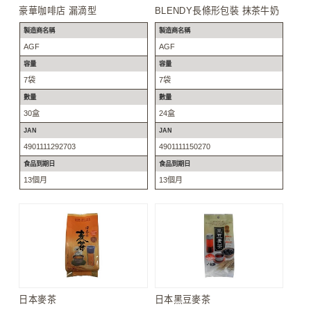
豪華咖啡店 漏滴型
BLENDY長條形包裝 抹茶牛奶
製造商名稱
製造商名稱
AGF
AGF
容量
容量
7袋
7袋
數量
數量
30盒
24盒
JAN
JAN
4901111292703
4901111150270
食品到期日
食品到期日
13個月
13個月
日本麥茶
日本黑豆麥茶