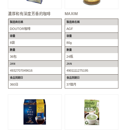
濃厚和有深度芳香的咖啡
MAXIM
製造商名稱
製造商名稱
DOUTOR咖啡
AGF
容量
容量
8袋
80g
數量
數量
36包
24瓶
JAN
JAN
4932707049616
4901111275195
食品到期日
食品到期日
360日
37個月