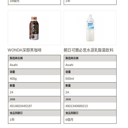
18個月
1年
WONDA深醇黑咖啡
朝日可爾必思水語乳酸菌飲料
製造商名稱
製造商名稱
Asahi
Asahi
容量
容量
400g
500ml
數量
數量
24
24
JAN
JAN
4514603445187
4901340689213
食品到期日
食品到期日
1年
6個月