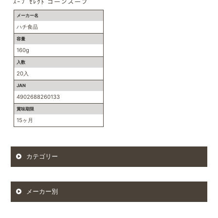
ｽｰﾌﾟｾﾚｸﾄ コーンスープ
メーカー名
ハチ食品
容量
160g
入数
20入
JAN
4902688260133
賞味期限
15ヶ月
カテゴリー
メーカー別