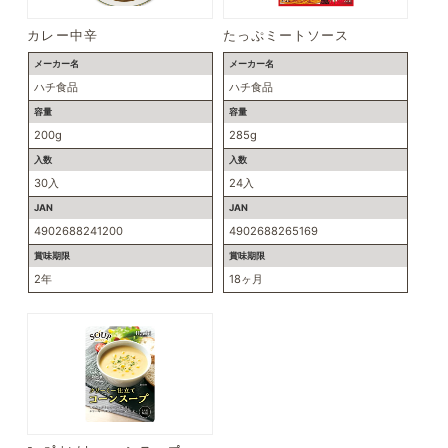
カレー中辛
たっぷミートソース
メーカー名
メーカー名
ハチ食品
ハチ食品
容量
容量
200g
285g
入数
入数
30入
24入
JAN
JAN
4902688241200
4902688265169
賞味期限
賞味期限
2年
18ヶ月