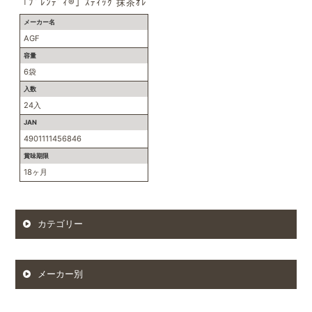
「ﾌﾞﾚﾝﾃﾞｨ®」ｽﾃｨｯｸ 抹茶ｵﾚ
メーカー名
AGF
容量
6袋
入数
24入
JAN
4901111456846
賞味期限
18ヶ月
カテゴリー
メーカー別