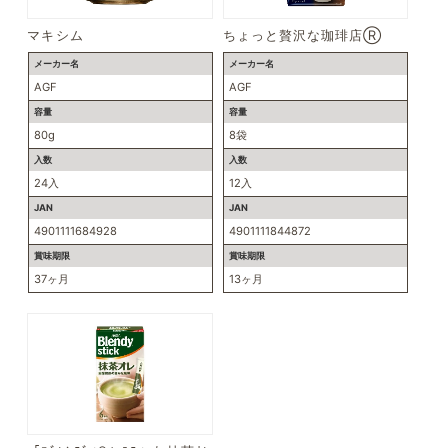
マキシム
ちょっと贅沢な珈琲店Ⓡ
メーカー名
メーカー名
AGF
AGF
容量
容量
80g
8袋
入数
入数
24入
12入
JAN
JAN
4901111684928
4901111844872
賞味期限
賞味期限
37ヶ月
13ヶ月